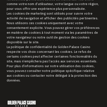
comme votre nom d’utilisateur, votre langue ou votre région,
pour vous offrir une expérience plus personnalisée.
Les cookies de marketing sont utilisés pour suivre votre
activité de navigation et afficher des publicités pertinentes.
Nous utilisons ces cookies uniquement avec votre
consentement explicite. Vous pouvez gérer vos préférences
en matière de cookies à tout moment via les paramètres de
votre navigateur ou notre outil de gestion des cookies
disponible sur le site.
La politique de confidentialité de Golden Palace Casino
respecte vos choix concernant les cookies. Le refus de
certains cookies peut affecter certaines fonctionnalités du
site, mais n’empêchera pas l’accès aux services essentiels.
Pour plus d’informations sur notre utilisation des cookies,
vous pouvez consulter notre politique spécifique relative
aux cookies ou contacter notre délégué à la protection des
données.