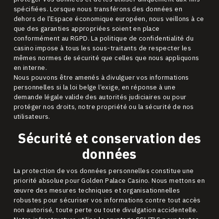
spécifiées. Lorsque nous transférons des données en
dehors de l’Espace économique européen, nous veillons à ce
que des garanties appropriées soient en place
conformément au RGPD. La politique de confidentialité du
casino impose à tous les sous-traitants de respecter les
mêmes normes de sécurité que celles que nous appliquons
en interne.
Nous pouvons être amenés à divulguer vos informations
personnelles si la loi belge l’exige, en réponse à une
demande légale valide des autorités judiciaires ou pour
protéger nos droits, notre propriété ou la sécurité de nos
utilisateurs.
Sécurité et conservation des
données
La protection de vos données personnelles constitue une
priorité absolue pour Golden Palace Casino. Nous mettons en
œuvre des mesures techniques et organisationnelles
robustes pour sécuriser vos informations contre tout accès
non autorisé, toute perte ou toute divulgation accidentelle.