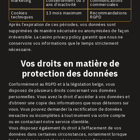
marketing
consentement ou 3
communications
ans d’inactivité
commerciales
Cookies
13 mois maximum
Recommandations
techniques
RGPD
Après l’expiration de ces périodes, vos données sont
supprimées de manière sécurisée ou anonymisées de façon
irréversible. La casino privacy policy garantit que nous ne
conservons vos informations que le temps strictement
nécessaire.
Vos droits en matière de
protection des données
Conformément au RGPD et à la législation belge, vous
disposez de plusieurs droits concernant vos données
personnelles. Vous avez le droit d’accéder à vos données et
d’obtenir une copie des informations que nous détenons sur
vous. Vous pouvez demander la rectification de données
inexactes ou incomplètes à tout moment via votre compte
ou en contactant notre service clientèle.
Vous disposez également du droit à l’effacement de vos
données dans certaines circonstances, notamment lorsque