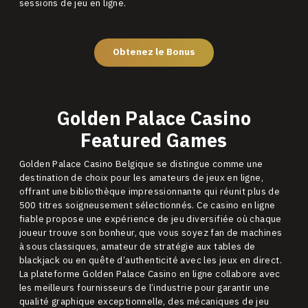
sessions de jeu en ligne.
Obtenez le Bonus
Golden Palace Casino
Featured Games
Golden Palace Casino Belgique se distingue comme une
destination de choix pour les amateurs de jeux en ligne,
offrant une bibliothèque impressionnante qui réunit plus de
500 titres soigneusement sélectionnés. Ce casino en ligne
fiable propose une expérience de jeu diversifiée où chaque
joueur trouve son bonheur, que vous soyez fan de machines
à sous classiques, amateur de stratégie aux tables de
blackjack ou en quête d’authenticité avec les jeux en direct.
La plateforme Golden Palace Casino en ligne collabore avec
les meilleurs fournisseurs de l’industrie pour garantir une
qualité graphique exceptionnelle, des mécaniques de jeu