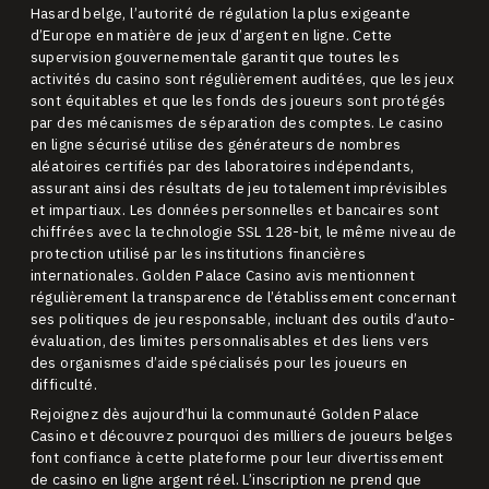
Hasard belge, l’autorité de régulation la plus exigeante
d’Europe en matière de jeux d’argent en ligne. Cette
supervision gouvernementale garantit que toutes les
activités du casino sont régulièrement auditées, que les jeux
sont équitables et que les fonds des joueurs sont protégés
par des mécanismes de séparation des comptes. Le casino
en ligne sécurisé utilise des générateurs de nombres
aléatoires certifiés par des laboratoires indépendants,
assurant ainsi des résultats de jeu totalement imprévisibles
et impartiaux. Les données personnelles et bancaires sont
chiffrées avec la technologie SSL 128-bit, le même niveau de
protection utilisé par les institutions financières
internationales. Golden Palace Casino avis mentionnent
régulièrement la transparence de l’établissement concernant
ses politiques de jeu responsable, incluant des outils d’auto-
évaluation, des limites personnalisables et des liens vers
des organismes d’aide spécialisés pour les joueurs en
difficulté.
Rejoignez dès aujourd’hui la communauté Golden Palace
Casino et découvrez pourquoi des milliers de joueurs belges
font confiance à cette plateforme pour leur divertissement
de casino en ligne argent réel. L’inscription ne prend que