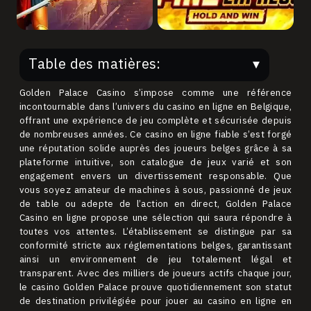
Table des matières:
Play now
Play now
Golden Palace Casino s’impose comme une référence
incontournable dans l’univers du casino en ligne en Belgique,
offrant une expérience de jeu complète et sécurisée depuis
de nombreuses années. Ce casino en ligne fiable s’est forgé
une réputation solide auprès des joueurs belges grâce à sa
plateforme intuitive, son catalogue de jeux varié et son
engagement envers un divertissement responsable. Que
vous soyez amateur de machines à sous, passionné de jeux
de table ou adepte de l’action en direct, Golden Palace
Casino en ligne propose une sélection qui saura répondre à
toutes vos attentes. L’établissement se distingue par sa
conformité stricte aux réglementations belges, garantissant
ainsi un environnement de jeu totalement légal et
transparent. Avec des milliers de joueurs actifs chaque jour,
le casino Golden Palace prouve quotidiennement son statut
de destination privilégiée pour jouer au casino en ligne en