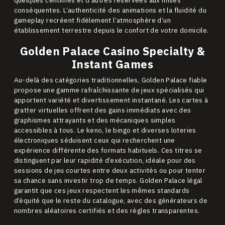
quelques centimes et d’autres réservées aux mises
conséquentes. L’authenticité des animations et la fluidité du
gameplay recréent fidèlement l’atmosphère d’un
établissement terrestre depuis le confort de votre domicile.
Golden Palace Casino Specialty &
Instant Games
Au-delà des catégories traditionnelles, Golden Palace fiable
propose une gamme rafraîchissante de jeux spécialisés qui
apportent variété et divertissement instantané. Les cartes à
gratter virtuelles offrent des gains immédiats avec des
graphismes attrayants et des mécaniques simples
accessibles à tous. Le keno, le bingo et diverses loteries
électroniques séduisent ceux qui recherchent une
expérience différente des formats habituels. Ces titres se
distinguent par leur rapidité d’exécution, idéale pour des
sessions de jeu courtes entre deux activités ou pour tenter
sa chance sans investir trop de temps. Golden Palace légal
garantit que ces jeux respectent les mêmes standards
d’équité que le reste du catalogue, avec des générateurs de
nombres aléatoires certifiés et des règles transparentes.