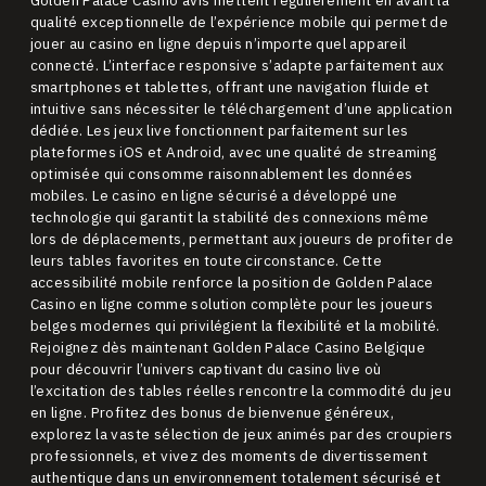
Golden Palace Casino avis mettent régulièrement en avant la
qualité exceptionnelle de l’expérience mobile qui permet de
jouer au casino en ligne depuis n’importe quel appareil
connecté. L’interface responsive s’adapte parfaitement aux
smartphones et tablettes, offrant une navigation fluide et
intuitive sans nécessiter le téléchargement d’une application
dédiée. Les jeux live fonctionnent parfaitement sur les
plateformes iOS et Android, avec une qualité de streaming
optimisée qui consomme raisonnablement les données
mobiles. Le casino en ligne sécurisé a développé une
technologie qui garantit la stabilité des connexions même
lors de déplacements, permettant aux joueurs de profiter de
leurs tables favorites en toute circonstance. Cette
accessibilité mobile renforce la position de Golden Palace
Casino en ligne comme solution complète pour les joueurs
belges modernes qui privilégient la flexibilité et la mobilité.
Rejoignez dès maintenant Golden Palace Casino Belgique
pour découvrir l’univers captivant du casino live où
l’excitation des tables réelles rencontre la commodité du jeu
en ligne. Profitez des bonus de bienvenue généreux,
explorez la vaste sélection de jeux animés par des croupiers
professionnels, et vivez des moments de divertissement
authentique dans un environnement totalement sécurisé et