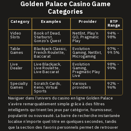
Golden Palace Casino Game
Categories
Category
Examples
Provider
RTP
Range
Video
Book of Dead,
NetEnt, Play’n
94% -
Slots
Starburst,
GO, Pragmatic
98%
Gonzo’s Quest
Play
Table
Blackjack Classic,
Evolution
97% -
Games
French Roulette,
Gaming, NetEnt,
99.5%
Baccarat
Microgaming
Live
Live Blackjack,
Evolution
98% -
Dealer
Live Roulette,
Gaming,
99%
Live Baccarat
Pragmatic Play
Live
Specialty
Scratch Cards,
Various
92% -
Games
Keno, Virtual
providers
96%
Sports
Naviguer dans l’univers du casino en ligne Golden Palace
s’avère remarquablement simple grâce à des filtres
intelligents qui trient les jeux par catégorie, fournisseur,
popularité ou nouveauté. La barre de recherche instantanée
localise n’importe quel titre en quelques secondes, tandis
que la section des favoris personnels permet de retrouver