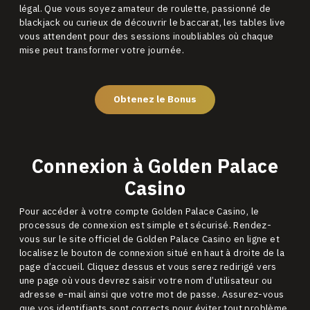
légal. Que vous soyez amateur de roulette, passionné de
blackjack ou curieux de découvrir le baccarat, les tables live
vous attendent pour des sessions inoubliables où chaque
mise peut transformer votre journée.
Obtenez le Bonus
Connexion à Golden Palace
Casino
Pour accéder à votre compte Golden Palace Casino, le
processus de connexion est simple et sécurisé. Rendez-
vous sur le site officiel de Golden Palace Casino en ligne et
localisez le bouton de connexion situé en haut à droite de la
page d’accueil. Cliquez dessus et vous serez redirigé vers
une page où vous devrez saisir votre nom d’utilisateur ou
adresse e-mail ainsi que votre mot de passe. Assurez-vous
que vos identifiants sont corrects pour éviter tout problème