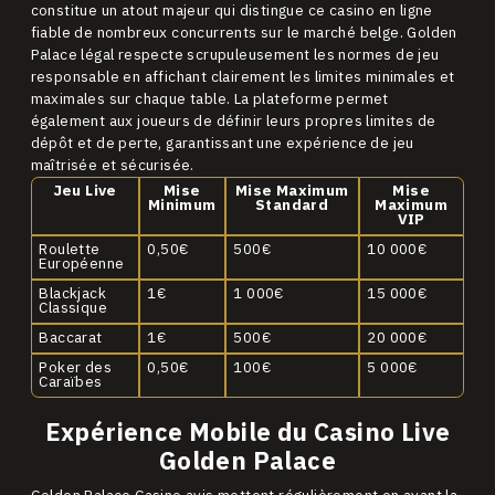
constitue un atout majeur qui distingue ce casino en ligne
fiable de nombreux concurrents sur le marché belge. Golden
Palace légal respecte scrupuleusement les normes de jeu
responsable en affichant clairement les limites minimales et
maximales sur chaque table. La plateforme permet
également aux joueurs de définir leurs propres limites de
dépôt et de perte, garantissant une expérience de jeu
maîtrisée et sécurisée.
Jeu Live
Mise
Mise Maximum
Mise
Minimum
Standard
Maximum
VIP
Roulette
0,50€
500€
10 000€
Européenne
Blackjack
1€
1 000€
15 000€
Classique
Baccarat
1€
500€
20 000€
Poker des
0,50€
100€
5 000€
Caraïbes
Expérience Mobile du Casino Live
Golden Palace