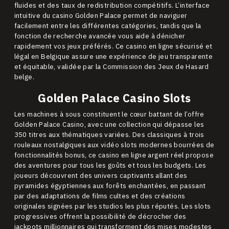
fluides et des taux de redistribution compétitifs. L’interface
intuitive du casino Golden Palace permet de naviguer
facilement entre les différentes catégories, tandis que la
fonction de recherche avancée vous aide à dénicher
rapidement vos jeux préférés. Ce casino en ligne sécurisé et
légal en Belgique assure une expérience de jeu transparente
et équitable, validée par la Commission des Jeux de Hasard
belge.
Golden Palace Casino Slots
Les machines à sous constituent le cœur battant de l’offre
Golden Palace Casino, avec une collection qui dépasse les
350 titres aux thématiques variées. Des classiques à trois
rouleaux nostalgiques aux vidéo slots modernes bourrées de
fonctionnalités bonus, ce casino en ligne argent réel propose
des aventures pour tous les goûts et tous les budgets. Les
joueurs découvrent des univers captivants allant des
pyramides égyptiennes aux forêts enchantées, en passant
par des adaptations de films cultes et des créations
originales signées par les studios les plus réputés. Les slots
progressives offrent la possibilité de décrocher des
jackpots millionnaires qui transforment des mises modestes