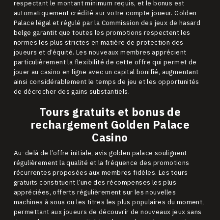
respectant le montant minimum requis, et le bonus est
automatiquement crédité sur votre compte joueur. Golden
Palace légal et régulé par la Commission des jeux de hasard
belge garantit que toutes les promotions respectent les
normes les plus strictes en matière de protection des
joueurs et d’équité. Les nouveaux membres apprécient
particulièrement la flexibilité de cette offre qui permet de
jouer au casino en ligne avec un capital bonifié, augmentant
ainsi considérablement le temps de jeu et les opportunités
de décrocher des gains substantiels.
Tours gratuits et bonus de
rechargement Golden Palace
Casino
Au-delà de l’offre initiale, avis golden palace soulignent
régulièrement la qualité et la fréquence des promotions
récurrentes proposées aux membres fidèles. Les tours
gratuits constituent l’une des récompenses les plus
appréciées, offerts régulièrement sur les nouvelles
machines à sous ou les titres les plus populaires du moment,
permettant aux joueurs de découvrir de nouveaux jeux sans